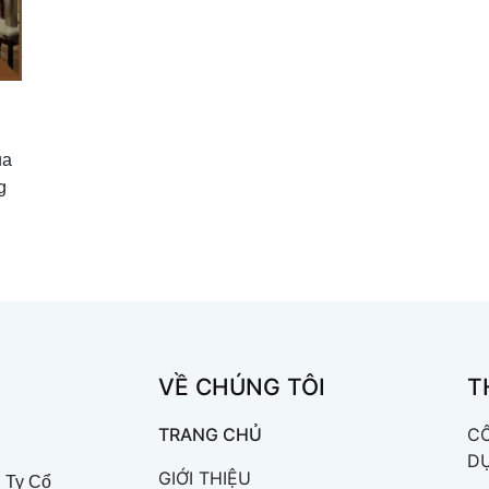
ủa
g
VỀ CHÚNG TÔI
T
TRANG CHỦ
CÔ
D
GIỚI THIỆU
g Ty Cổ