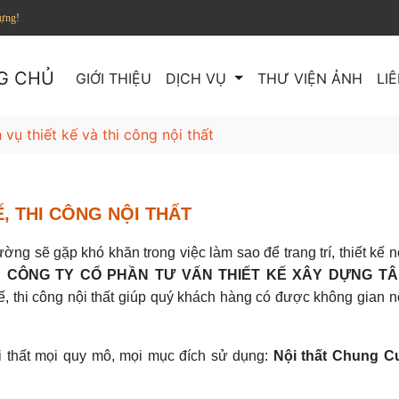
dựng!
G CHỦ
GIỚI THIỆU
DỊCH VỤ
THƯ VIỆN ẢNH
LI
 vụ thiết kế và thi công nội thất
Ế, THI CÔNG NỘI THẤT
g sẽ gặp khó khăn trong việc làm sao để trang trí, thiết kế n
,
CÔNG TY CỔ PHẦN TƯ VẤN THIẾT KẾ XÂY DỰNG T
kế, thi công nội thất giúp quý khách hàng có được không gian n
ội thất mọi quy mô, mọi mục đích sử dụng:
Nội thất Chung C