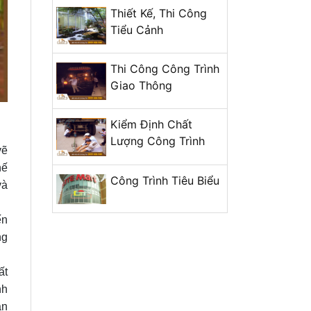
Thiết Kế, Thi Công
Tiểu Cảnh
Thi Công Công Trình
Giao Thông
Kiểm Định Chất
Lượng Công Trình
vẽ
hế
Công Trình Tiêu Biểu
và
ến
ng
ất
nh
ản