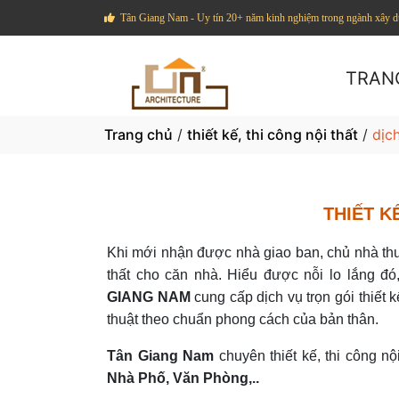
Tân Giang Nam - Uy tín 20+ năm kinh nghiệm trong ngành xây 
TRAN
Trang chủ
/
thiết kế, thi công nội thất
/
dịch
THIẾT K
Khi mới nhận được nhà giao ban, chủ nhà thườn
thất cho căn nhà. Hiểu được nỗi lo lắng đó
GIANG NAM
cung cấp dịch vụ trọn gói thiết 
thuật theo chuẩn phong cách của bản thân.
Tân Giang Nam
chuyên thiết kế, thi công n
Nhà Phố, Văn Phòng,..