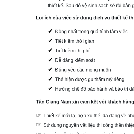
thiết kế. Sau đó vệ sinh sạch sẽ rồi bàn
Lợi ích của việc sử dụng dịch vụ thiết kế t
✔
Đồng nhất trong quá trình làm việc
✔
Tiết kiệm thời gian
✔
Tiết kiệm chi phí
✔
Dễ dàng kiểm soát
✔
Đúng yêu cầu mong muốn
✔
Thể hiện được gu thẩm mỹ riêng
✔
Hưởng chế độ bảo hành và bảo trì dà
Tân Giang Nam xin cam kết với khách hàn
☞
Thiết kế mới lạ, hợp xu thế, đa dạng về p
☞
Sử dụng nguyên vật liệu thi công thân thiệ