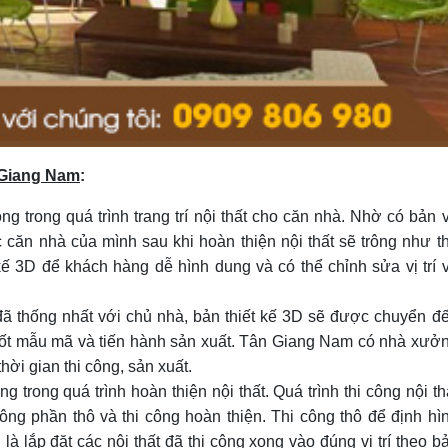
n Giang Nam
:
g trong quá trình trang trí nội thất cho căn nhà. Nhờ có bản 
c căn nhà của mình sau khi hoàn thiện nội thất sẽ trông như t
ế 3D để khách hàng dễ hình dung và có thể chỉnh sửa vị trí 
ã thống nhất với chủ nhà, bản thiết kế 3D sẽ được chuyển đ
hốt mẫu mã và tiến hành sản xuất. Tân Giang Nam có nhà xưở
hời gian thi công, sản xuất.
g trong quá trình hoàn thiện nội thất. Quá trình thi công nội th
ông phần thô và thi công hoàn thiện. Thi công thô để định hì
là lắp đặt các nội thất đã thi công xong vào đúng vị trí theo b