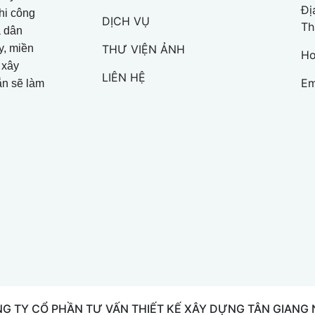
Đị
hi công
DỊCH VỤ
Th
à dân
y, miền
THƯ VIỆN ẢNH
Ho
 xây
LIÊN HỆ
Em
ắn sẽ làm
G TY CỔ PHẦN TƯ VẤN THIẾT KẾ XÂY DỰNG TÂN GIANG