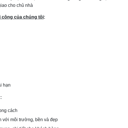
 giao cho chủ nhà
hi công của chúng tôi
:
i hạn
g
:
hong cách
n với môi trường, bền và đẹp