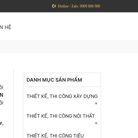
Hotline / Zalo: 0909 806 980
ÊN HỆ
DANH MỤC SẢN PHẨM
ội
ÂN
THIẾT KẾ, THI CÔNG XÂY DỰNG
ội
Thiết Kế, Thi Công Xây
THIẾT KẾ, THI CÔNG NỘI THẤT
Dựng
ư,
Chung Cư
Dịch Vụ Thiết Kế Và Thi
THIẾT KẾ, THI CÔNG TIỂU